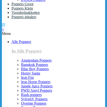
Poppers Groot
Poppers Klein
Voordeelpakketten
Poppers inhalers
×
Menu
Alle Poppers
In Alle Poppers
Amsterdam Poppers
Bangkok Poppers
Blue Boy Poppers
Horny Santa
Iron Fist
Iron Horse Poppers
Jungle Juice Poppers
PWD Amyl Poppers
Rush poppers
SylvenV Poppers
Overige Poppers