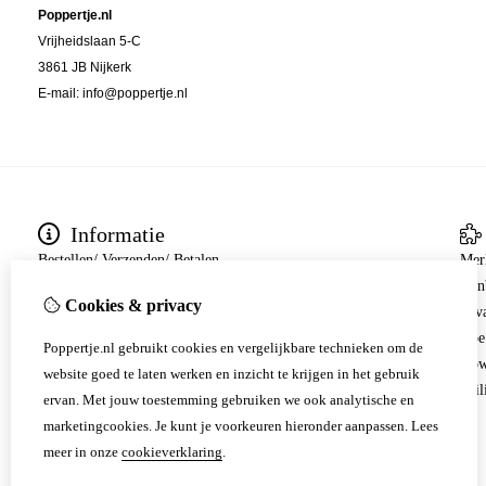
Poppertje.nl
Vrijheidslaan 5-C
3861 JB Nijkerk
E-mail: info@poppertje.nl
Informatie
Bestellen/ Verzenden/ Betalen
Mer
Verzend Voorwaarden
Aan
Cookies & privacy
Retourbeleid
Erv
Bedrijfsinformatie
Hoe
Poppertje.nl gebruikt cookies en vergelijkbare technieken om de
Over ons
How
website goed te laten werken en inzicht te krijgen in het gebruik
Algemene voorwaarden
Veil
ervan. Met jouw toestemming gebruiken we ook analytische en
Privacyverklaring
marketingcookies. Je kunt je voorkeuren hieronder aanpassen.
Lees
Cookieverklaring
meer in onze
cookieverklaring
.
Disclaimer