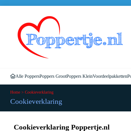
Alle Poppers
Poppers Groot
Poppers Klein
Voordeelpakketten
Po
Home
>
Cookieverklaring
Cookieverklaring
Cookieverklaring Poppertje.nl