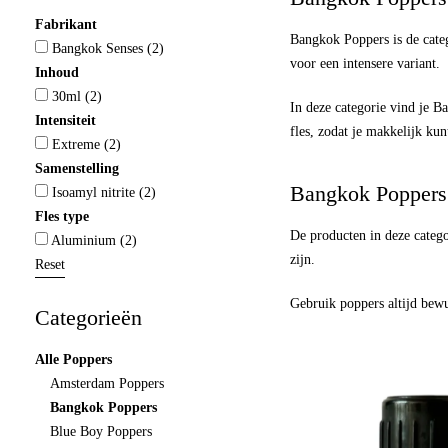
Fabrikant
Bangkok Poppers is de categ
Bangkok Senses
(2)
voor een intensere variant.
Inhoud
30ml
(2)
In deze categorie vind je B
Intensiteit
fles, zodat je makkelijk kun
Extreme
(2)
Samenstelling
Bangkok Poppers 
Isoamyl nitrite
(2)
Fles type
De producten in deze categ
Aluminium
(2)
zijn.
Reset
Gebruik poppers altijd bewus
Categorieën
Alle Poppers
Amsterdam Poppers
Bangkok Poppers
Blue Boy Poppers