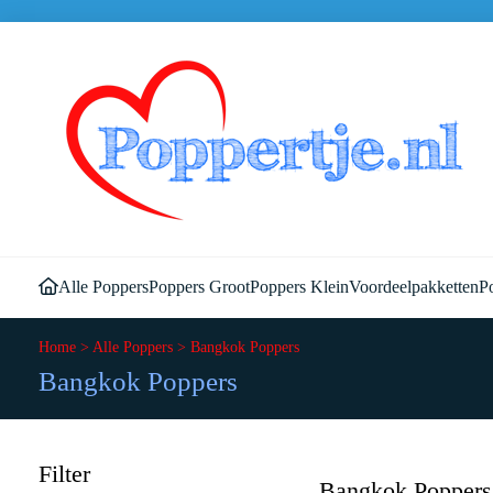
Alle Poppers
Poppers Groot
Poppers Klein
Voordeelpakketten
Po
Home
>
Alle Poppers
>
Bangkok Poppers
Bangkok Poppers
Filter
Bangkok Poppers