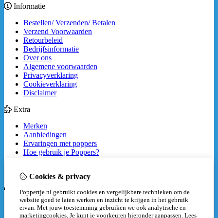
Informatie
Bestellen/ Verzenden/ Betalen
Verzend Voorwaarden
Retourbeleid
Bedrijfsinformatie
Over ons
Algemene voorwaarden
Privacyverklaring
Cookieverklaring
Disclaimer
Extra
Merken
Aanbiedingen
Ervaringen met poppers
Hoe gebruik je Poppers?
How to
Veilig gebruik van poppers
Cookies & privacy
Mijn account
Poppertje.nl gebruikt cookies en vergelijkbare technieken om de
website goed te laten werken en inzicht te krijgen in het gebruik
Inloggen
ervan. Met jouw toestemming gebruiken we ook analytische en
Bestelhistorie
marketingcookies. Je kunt je voorkeuren hieronder aanpassen.
Lees