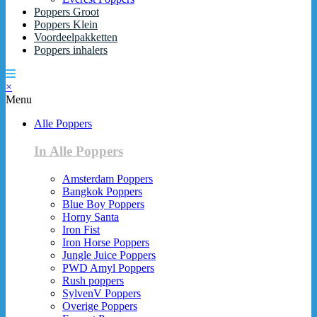
Poppers Groot
Poppers Klein
Voordeelpakketten
Poppers inhalers
×
Menu
Alle Poppers
In Alle Poppers
Amsterdam Poppers
Bangkok Poppers
Blue Boy Poppers
Horny Santa
Iron Fist
Iron Horse Poppers
Jungle Juice Poppers
PWD Amyl Poppers
Rush poppers
SylvenV Poppers
Overige Poppers