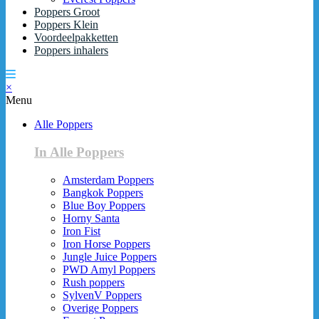
Poppers Groot
Poppers Klein
Voordeelpakketten
Poppers inhalers
×
Menu
Alle Poppers
In Alle Poppers
Amsterdam Poppers
Bangkok Poppers
Blue Boy Poppers
Horny Santa
Iron Fist
Iron Horse Poppers
Jungle Juice Poppers
PWD Amyl Poppers
Rush poppers
SylvenV Poppers
Overige Poppers